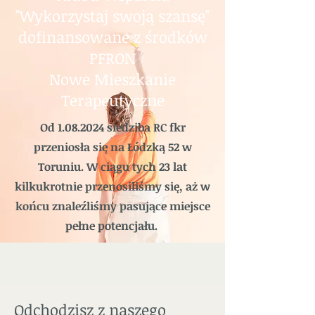
"Wykorzystaj swoją szansę"
dofinansowane z środków
PFRON
Nowe Mieszkanie
Terapeutyczne
Od
1.08.2024
siedziba RC fkr
przeniosła się na Łódzką 52 w
Toruniu. W ciągu tych 23 lat
kilkukrotnie przenosiliśmy się, aż w
końcu znaleźliśmy pasujące miejsce
pełne potencjału.
Odchodzisz z naszego