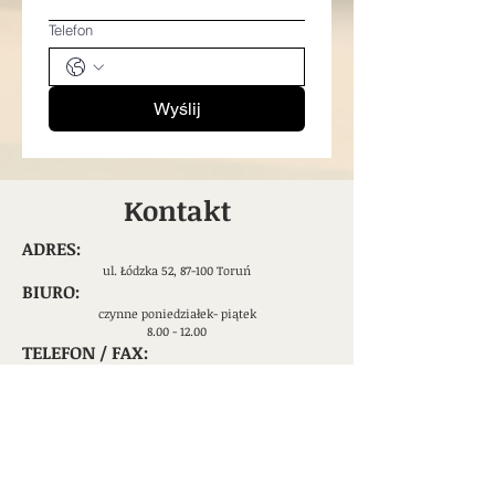
Telefon
Wyślij
Kontakt
ADRES:
ul. Łódzka 52, 87-100 Toruń
​BIURO:
czynne poniedziałek- piątek
8.00 - 12.00
TELEFON / FAX:
(56) 655 06 77
​795-456-653
E-MAIL:
info@rc-fundacja.pl
Znajdź Nas