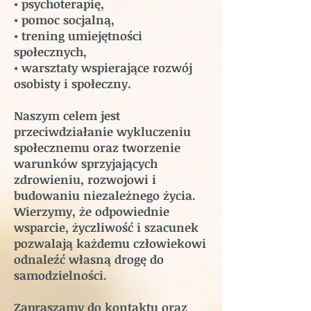
• psychoterapię,
• pomoc socjalną,
• trening umiejętności
społecznych,
• warsztaty wspierające rozwój
osobisty i społeczny.
Naszym celem jest
przeciwdziałanie wykluczeniu
społecznemu oraz tworzenie
warunków sprzyjających
zdrowieniu, rozwojowi i
budowaniu niezależnego życia.
Wierzymy, że odpowiednie
wsparcie, życzliwość i szacunek
pozwalają każdemu człowiekowi
odnaleźć własną drogę do
samodzielności.
Zapraszamy do kontaktu oraz