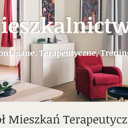
ieszkalnict
magane, Terapeutyczne, Treni
ół Mieszkań Terapeutyc