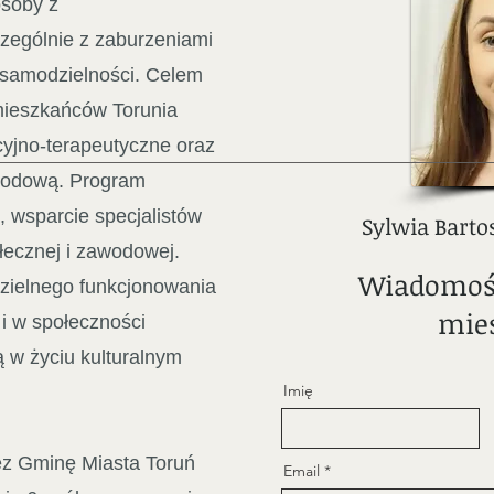
soby z
zególnie z zaburzeniami
 samodzielności. Celem
 mieszkańców Torunia
acyjno-terapeutyczne oraz
awodową. Program
, wsparcie specjalistów
Sylwia Bart
łecznej i zawodowej.
Wiadomość
zielnego funkcjonowania
mie
 w społeczności
ą w życiu kulturalnym
Imię
ez Gminę Miasta Toruń
Email