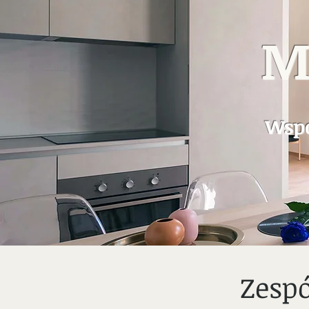
M
Wspo
Zesp