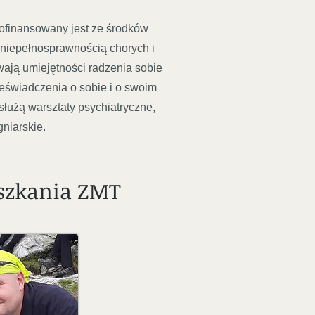
dofinansowany jest ze środków
 niepełnosprawnością chorych i
wają umiejętności radzenia sobie
zeświadczenia o sobie i o swoim
służą warsztaty psychiatryczne,
gniarskie.
szkania ZMT