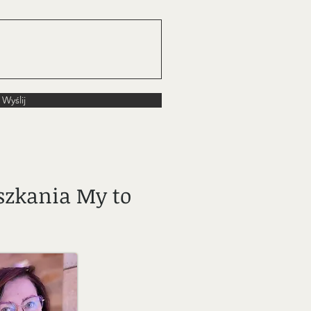
Wyślij
szkania My to