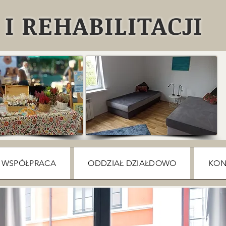
I REHABILITACJI
WSPÓŁPRACA
ODDZIAŁ DZIAŁDOWO
KON