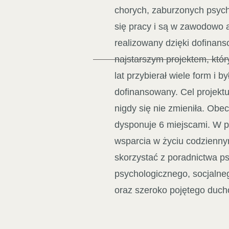
chorych, zaburzonych psychi
się pracy i są w zawodowo ak
realizowany dzięki dofinan
najstarszym projektem, który
lat przybierał wiele form i b
dofinansowany. Cel projekt
nigdy się nie zmieniła. Obe
dysponuje 6 miejscami. W p
wsparcia w życiu codzienn
skorzystać z poradnictwa p
psychologicznego, socjalneg
oraz szeroko pojętego duc