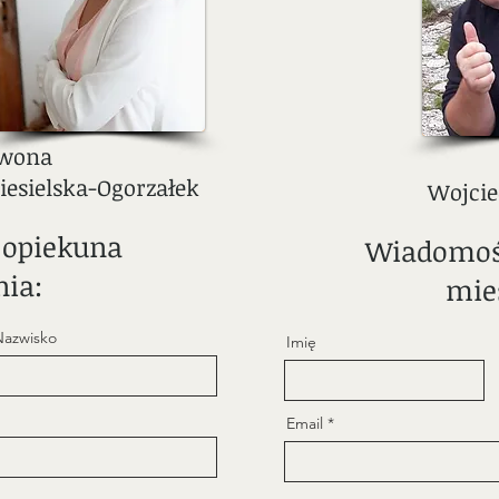
Iwona
iesielska-Ogorzałek
Wojcie
 opiekuna
Wiadomoś
ia:
mie
Nazwisko
Imię
Email