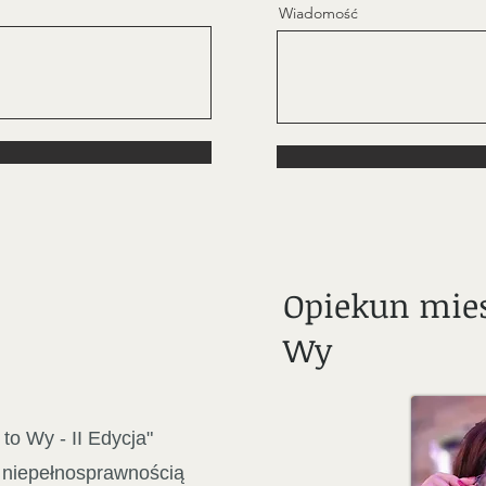
Wiadomość
Opiekun mie
Wy
o Wy - II Edycja"
 niepełnosprawnością