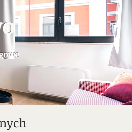
wo
ngowe
znych