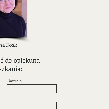
na Kosk
 do opiekuna
szkania:
Nazwisko