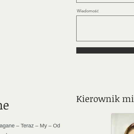
Wiadomość
Kierownik m
ne
agane – Teraz – My – Od