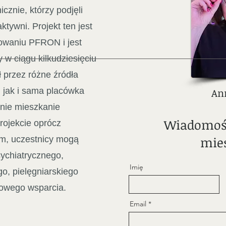
cznie, którzy podjęli
tywni. Projekt ten jest
sowaniu PFRON i jest
 w ciągu kilkudziesięciu
ył przez różne źródła
u jak i sama placówka
An
cnie mieszkanie
Wiadomość
rojekcie oprócz
mie
ym, uczestnicy mogą
sychiatrycznego,
Imię
o, pielęgniarskiego
howego wsparcia.
Email