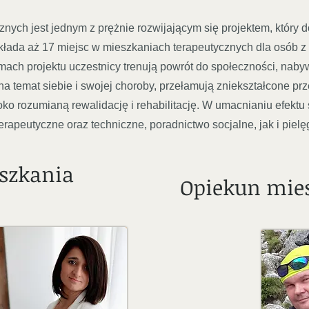
nych jest jednym z prężnie rozwijającym się projektem, który 
kłada aż 17 miejsc w mieszkaniach terapeutycznych dla osób z
ach projektu uczestnicy trenują powrót do społeczności, naby
na temat siebie i swojej choroby, przełamują zniekształcone pr
o rozumianą rewalidację i rehabilitację. W umacnianiu efektu 
rapeutyczne oraz techniczne, poradnictwo socjalne, jak i pielę
szkania
Opiekun mie