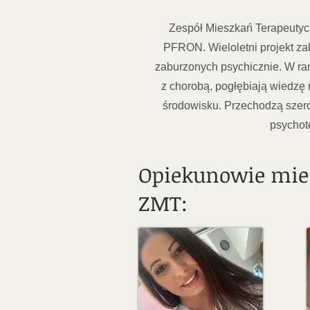
Zespół Mieszkań Terapeutycz
PFRON. Wieloletni projekt za
zaburzonych psychicznie. W ram
z chorobą, pogłębiają wiedzę 
środowisku. Przechodzą szerok
psychote
​Opiekunowie mie
ZMT: