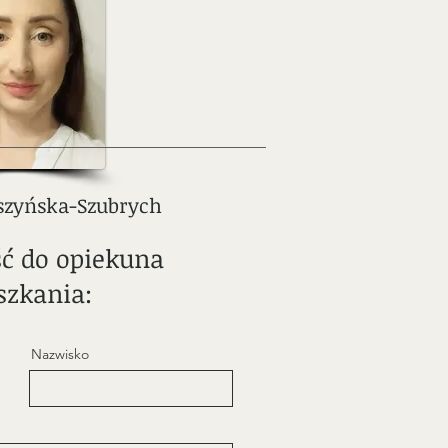
oszyńska-Szubrych
 do opiekuna
szkania:
Nazwisko