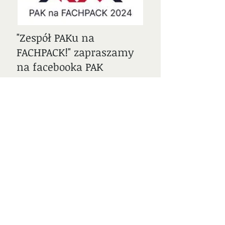
"Zespół PAKu na
FACHPACK!" zapraszamy
na facebooka PAK
Kontakt
ADRES:
ul. Łódzka 52, 87-100 Toruń
​BIURO:
czynne poniedziałek- piątek
8.00 - 12.00
TELEFON / FAX: