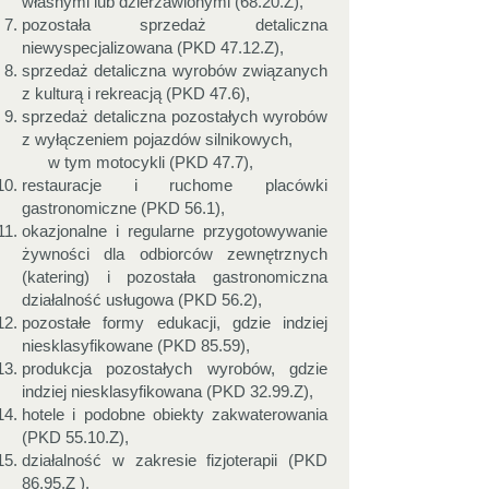
własnymi lub dzierżawionymi (68.20.Z),
pozostała sprzedaż detaliczna
niewyspecjalizowana (PKD 47.12.Z),
sprzedaż detaliczna wyrobów związanych
z kulturą i rekreacją (PKD 47.6),
sprzedaż detaliczna pozostałych wyrobów
z wyłączeniem pojazdów silnikowych,
w tym motocykli (PKD 47.7),
restauracje i ruchome placówki
gastronomiczne (PKD 56.1),
okazjonalne i regularne przygotowywanie
żywności dla odbiorców zewnętrznych
(katering) i pozostała gastronomiczna
działalność usługowa (PKD 56.2),
pozostałe formy edukacji, gdzie indziej
niesklasyfikowane (PKD 85.59),
produkcja pozostałych wyrobów, gdzie
indziej niesklasyfikowana (PKD 32.99.Z),
hotele i podobne obiekty zakwaterowania
(PKD 55.10.Z),
działalność w zakresie fizjoterapii (PKD
86.95.Z ),