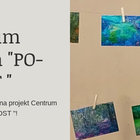
um
 "PO-
 "
na projekt Centrum
ST "!