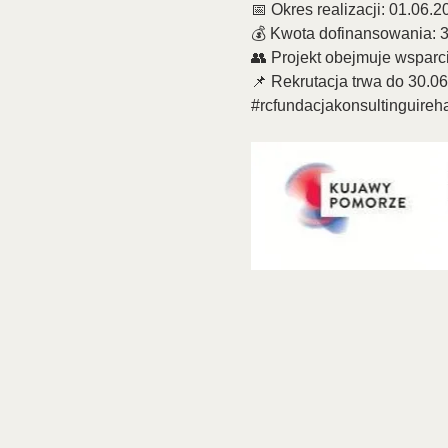
📅 Okres realizacji: 01.06.
💰 Kwota dofinansowania: 39
👥 Projekt obejmuje wspar
📌 Rekrutacja trwa do 30.0
#rcfundacjakonsultinguirehab