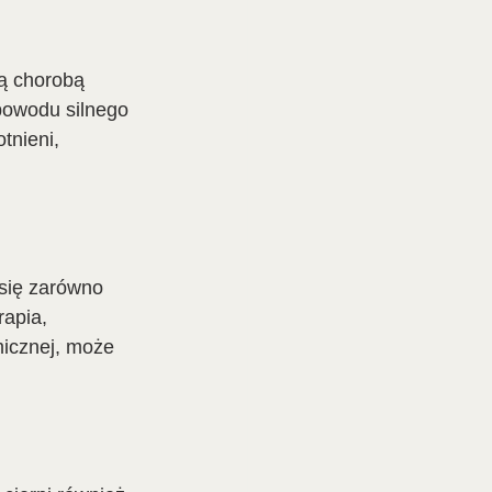
ą chorobą 
powodu silnego 
tnieni, 
się zarówno 
apia, 
micznej, może 