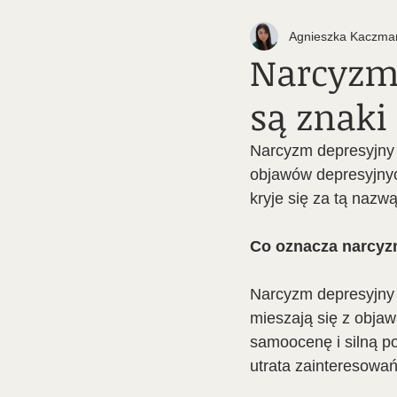
Agnieszka Kaczmar
Narcyzm d
są znaki
Narcyzm depresyjny 
objawów depresyjnyc
kryje się za tą nazwą,
Co oznacza narcyz
Narcyzm depresyjny 
mieszają się z obja
samoocenę i silną po
utrata zainteresowa