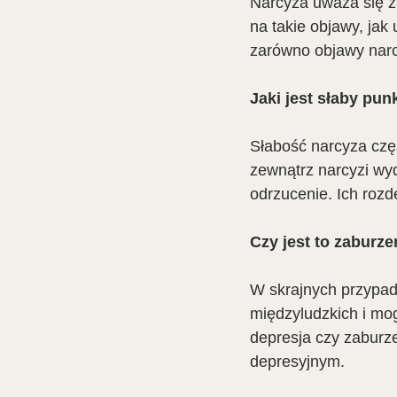
Narcyza uważa się za
na takie objawy, jak
zarówno objawy narcy
Jaki jest słaby pun
Słabość narcyza czę
zewnątrz narcyzi wyda
odrzucenie. Ich roz
Czy jest to zaburz
W skrajnych przypad
międzyludzkich i mo
depresja czy zaburz
depresyjnym.