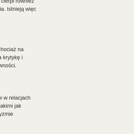
cierpi również 
. Istnieją więc 
Chociaż na 
 krytykę i 
wności.
 w relacjach 
akimi jak 
yzmie 