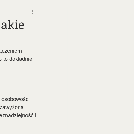
jakie
łączeniem 
 to dokładnie 
y osobowości 
 zawyżoną 
eznadziejność i 