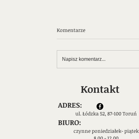
Niepokój czym jest i jak
Komentarze
sobie z nim radzić
Wiele osób zna zjawisko
wewnętrznego niepokoju. Fazy ​​
Napisz komentarz...
takie zwykle mijają samoistnie.
Uważność i relaksacja mogą
pomóc złagodzić...
Kontakt
ADRES:
ul. Łódzka 52, 87-100 Toruń
​BIURO:
czynne poniedziałek- piątek
8.00 - 12.00