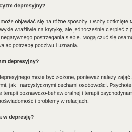
rcyzm depresyjny?
może objawiać się na różne sposoby. Osoby dotknięte t
kle wrażliwie na krytykę, ale jednocześnie cierpieć z 
i negatywnego postrzegania siebie. Mogą czuć się osamo
ając potrzebę podziwu i uznania.
yzm depresyjny?
epresyjnego może być złożone, ponieważ należy zająć 
mi, jak i narcystycznymi cechami osobowości. Psychoter
e terapii poznawczo-behawioralnej i terapii psychodyna
oświadomość i problemy w relacjach.
a w depresję?