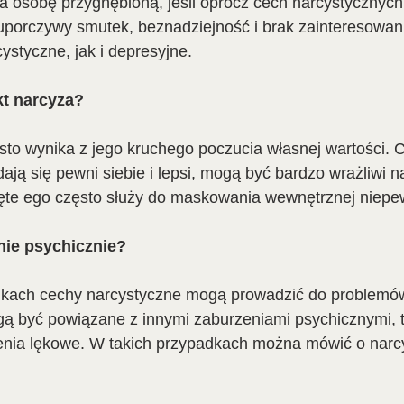
 osobę przygnębioną, jeśli oprócz cech narcystycznych 
 uporczywy smutek, beznadziejność i brak zainteresowania
styczne, jak i depresyjne.
kt narcyza?
sto wynika z jego kruchego poczucia własnej wartości. 
ją się pewni siebie i lepsi, mogą być bardzo wrażliwi na
dęte ego często służy do maskowania wewnętrznej niepe
enie psychicznie?
kach cechy narcystyczne mogą prowadzić do problemów
gą być powiązane z innymi zaburzeniami psychicznymi, t
enia lękowe. W takich przypadkach można mówić o narc